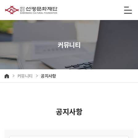
사
이
트
맵
커뮤니티
열
기
커뮤니티
공지사항
홈
공지사항